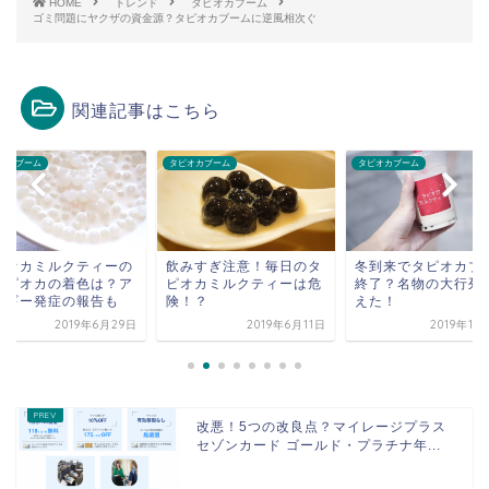
HOME
トレンド
タピオカブーム
ゴミ問題にヤクザの資金源？タピオカブームに逆風相次ぐ
関連記事はこちら
オカブーム
タピオカブーム
タピオカブーム
ピオカミルクティーの
飲みすぎ注意！毎日のタ
冬到来でタピオカブ
タピオカの着色は？ア
ピオカミルクティーは危
終了？名物の大行列
ルギー発症の報告も
険！？
えた！
2019年6月29日
2019年6月11日
2019年11
改悪！5つの改良点？マイレージプラス
セゾンカード ゴールド・プラチナ年...