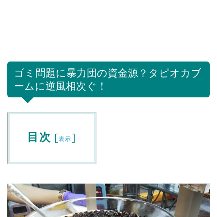
ゴミ問題に暴力団の資金源？タピオカブ
ームに逆風相次ぐ！
目次
[
]
表示