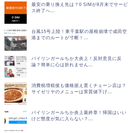
最安の乗り換え先は？0 SIMが8月末でサービ
ス終了へ...
台風15号上陸！東千葉駅の屋根崩壊で成田空
港までのルートが寸断！...
バイリンガールちか大炎上！反対意見に反
論？簡単に心は折れません...
消費税増税後も価格据え置くチェーン店は？
サイゼリヤのメニューは実質値下げ...
バイリンガールちか炎上最終章！帰国はいい
けど態度が気に入らない？...