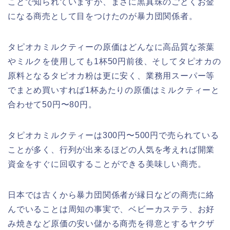
ことで知られていますが、まさに黒真珠のごとくお金
になる商売として目をつけたのが暴力団関係者。
タピオカミルクティーの原価はどんなに高品質な茶葉
やミルクを使用しても1杯50円前後、そしてタピオカの
原料となるタピオカ粉は更に安く、業務用スーパー等
でまとめ買いすれば1杯あたりの原価はミルクティーと
合わせて50円〜80円。
タピオカミルクティーは300円〜500円で売られている
ことが多く、行列が出来るほどの人気を考えれば開業
資金をすぐに回収することができる美味しい商売。
日本では古くから暴力団関係者が縁日などの商売に絡
んでいることは周知の事実で、ベビーカステラ、お好
み焼きなど原価の安い儲かる商売を得意とするヤクザ