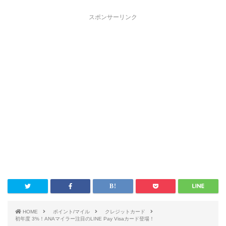
スポンサーリンク
HOME
ポイント/マイル
クレジットカード
初年度 3%！ANAマイラー注目のLINE Pay Visaカード登場！