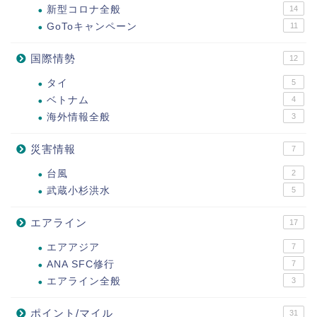
新型コロナ全般
14
GoToキャンペーン
11
国際情勢
12
タイ
5
ベトナム
4
海外情報全般
3
災害情報
7
台風
2
武蔵小杉洪水
5
エアライン
17
エアアジア
7
ANA SFC修行
7
エアライン全般
3
ポイント/マイル
31