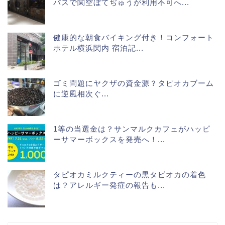
パスで関空ぼてぢゅうが利用不可へ...
健康的な朝食バイキング付き！コンフォート
ホテル横浜関内 宿泊記...
ゴミ問題にヤクザの資金源？タピオカブーム
に逆風相次ぐ...
1等の当選金は？サンマルクカフェがハッピ
ーサマーボックスを発売へ！...
タピオカミルクティーの黒タピオカの着色
は？アレルギー発症の報告も...